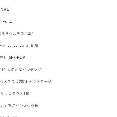
TORE
t vol.1
百貨店サウステラス1階
ク Lu Lu Lu 展 参加
下売り場POPUP
ON 出展 大名古屋ビルヂング
貨店サウステラス2階トップステージ
百貨店サウステラス1階
斎橋パルコ 東急ハンズ心斎橋