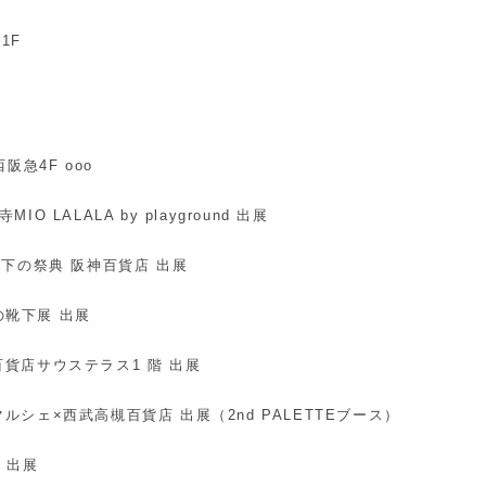
武1F
川西阪急4F ooo
寺MIO LALALA by playground 出展
10：靴下の祭典 阪神百貨店 出展
国の靴下展 出展
阪神百貨店サウステラス1 階 出展
ススマルシェ×西武高槻百貨店 出展（2nd PALETTEブース）
A 出展