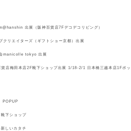
atform@hanshin 出展（阪神百貨店7Fデコデコリビング）
クティブクリエイターズ（ギフトショー京都）出展
manicolle tokyo 出展
阪神百貨店梅田本店2F靴下ショップ出展 1/18-2/1 日本橋三越本店1Fポ
 POPUP
2F 靴下ショップ
下の新しいカタチ