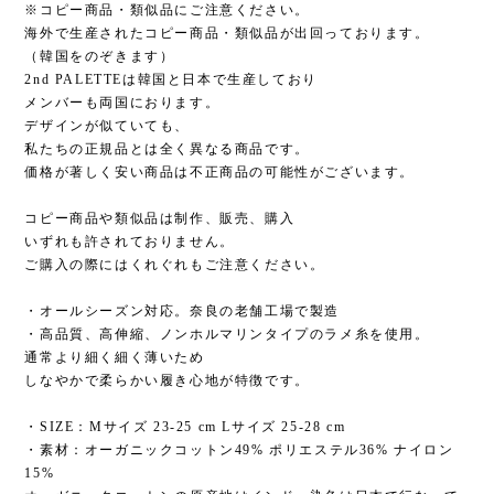
※コピー商品・類似品にご注意ください。
海外で生産されたコピー商品・類似品が出回っております。
（韓国をのぞきます）
2nd PALETTEは韓国と日本で生産しており
メンバーも両国におります。
デザインが似ていても、
私たちの正規品とは全く異なる商品です。
価格が著しく安い商品は不正商品の可能性がございます。
コピー商品や類似品は制作、販売、購入
いずれも許されておりません。
ご購入の際にはくれぐれもご注意ください。
・オールシーズン対応。奈良の老舗工場で製造
・高品質、高伸縮、ノンホルマリンタイプのラメ糸を使用。
通常より細く細く薄いため
しなやかで柔らかい履き心地が特徴です。
・SIZE：Mサイズ 23-25 cm Lサイズ 25-28 cm
・素材：オーガニックコットン49% ポリエステル36% ナイロン
15%