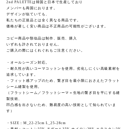
2nd PALETTEは韓国と日本で生産しており
メンバーも両国におります。
デザインが似ていても、
私たちの正規品とは全く異なる商品です。
価格が著しく安い商品は不正商品の可能性がございます。
コピー商品や類似品は制作、販売、購入
いずれも許されておりません。
ご購入の際にはくれぐれもご注意ください。
・オールシーズン対応。
・耐久性が高いコーマコットンを使用。劣化しにくい高級素材を
追求しています。
・フィット感アップのため、繋ぎ目を最小限におさえたフラット
シーム縫製を使用。
（フラットシーム／フラットシーマ＝生地の繋ぎ目を平にする縫
製技術、
凹凸感を出さないため、難易度の高い技術として知られていま
す）
・SIZE：M_22-25cm L_25-28cm