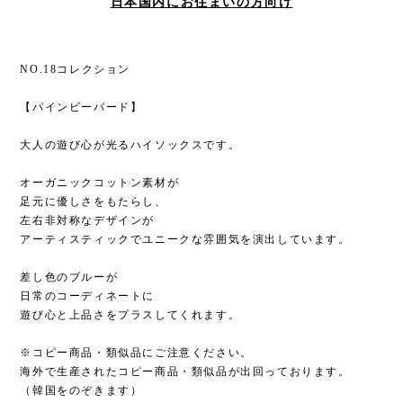
日本国内にお住まいの方向け
NO.18コレクション
【パインビーバード】
大人の遊び心が光るハイソックスです。
オーガニックコットン素材が
足元に優しさをもたらし、
左右非対称なデザインが
アーティスティックでユニークな雰囲気を演出しています。
差し色のブルーが
日常のコーディネートに
遊び心と上品さをプラスしてくれます。
※コピー商品・類似品にご注意ください。
海外で生産されたコピー商品・類似品が出回っております。
（韓国をのぞきます）